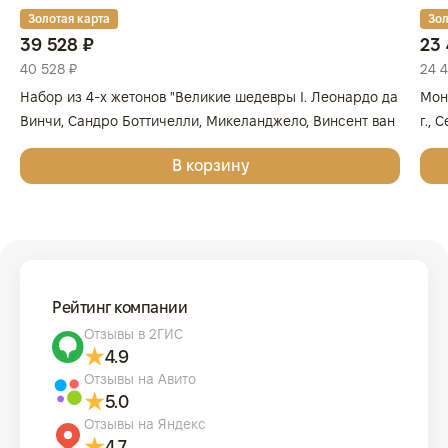
Золотая карта
Зол
39 528 ₽
23 
40 528 ₽
24 
Набор из 4-х жетонов "Великие шедевры I. Леонардо да
Мон
Винчи, Сандро Боттичелли, Микеланджело, Винсент ван
г., 
Гог", 2025г., Серебро, 62,2 гр., проба 999, ГЕРМАНИЯ
999
В корзину
Рейтинг компании
Отзывы в 2ГИС
4.9
Отзывы на Авито
5.0
Отзывы на Яндекс
4.7