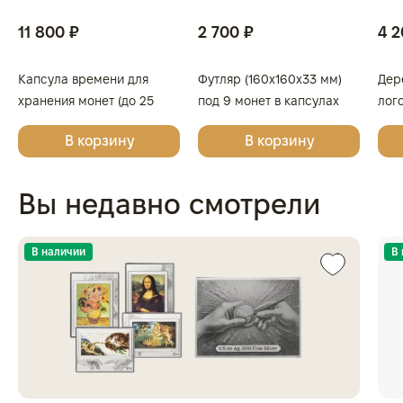
11 800 ₽
2 700 ₽
4 2
Капсула времени для
Футляр (160x160x33 мм)
Дер
хранения монет (до 25
под 9 монет в капсулах
лог
капсул)
(диаметр 44 мм), светло-
Поб
В корзину
В корзину
бордовый
в к
Вы недавно смотрели
В наличии
В