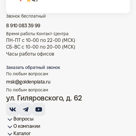
Звонок бесплатный
8 910 083 39 99
Время работы Контакт-Центра
ПН-ПТ с 10-00 по 22-00 (МСК)
СБ-ВС с 10-00 по 20-00 (МСК)
Часы работы офисов
Заказать обратный звонок
По любым вопросам
msk@goldenplata.ru
По любым вопросам
ул. Гиляровского, д. 62
Вопросы
О компании
Как купить/продать
Условия оплаты
Условия доставки
Гарантия на товар
Возврат монет
Карта сайта
Каталог
Франшиза
История
Вопрос-ответ
Отзывы
Лицензии и документы
Контакты офисов
Новости
Блог