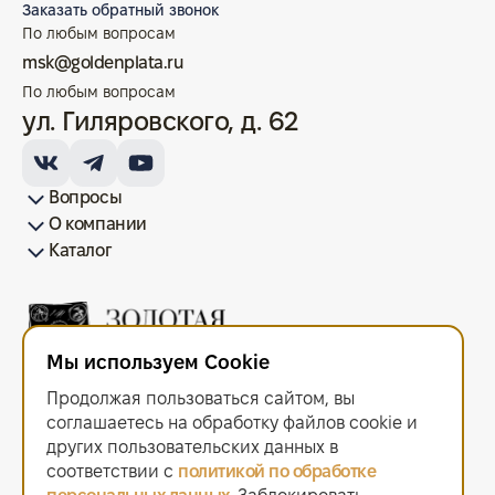
Заказать обратный звонок
По любым вопросам
msk@goldenplata.ru
По любым вопросам
ул. Гиляровского, д. 62
Вопросы
О компании
Как купить/продать
Условия оплаты
Условия доставки
Гарантия на товар
Возврат монет
Карта сайта
Каталог
Франшиза
История
Вопрос-ответ
Отзывы
Лицензии и документы
Контакты офисов
Новости
Блог
Аксессуары для монет
Золотые монеты
Инвестиционные монеты
Памятные монеты
Серебряные монеты
Жетоны
Мы используем Cookie
ООО "Золотая Плата"
ИНН 6679143916 ОГРН 1216600044297
Продолжая пользоваться сайтом, вы
Политика в отношении обработки персональных данных
.
Согласие на обработку персональных данных
.
соглашаетесь на обработку файлов сооkiе и
Договор оферты
.
других пользовательских данных в
Мы используем cookie. Это позволяет нам анализировать
соответствии с
политикой по обработке
взаимодействие посетителей с сайтом и делать его лучше.