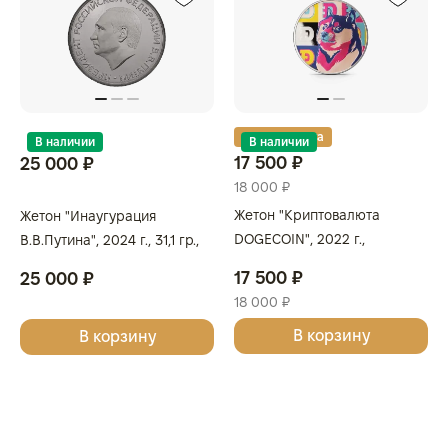
Золотая карта
В наличии
В наличии
17 500 ₽
25 000 ₽
18 000 ₽
Жетон "Криптовалюта
Жетон "Инаугурация
DOGECOIN", 2022 г.,
В.В.Путина", 2024 г., 31,1 гр.,
Серебро, 31,1 гр., проба 999,
проба 999, РОССИЯ
17 500 ₽
25 000 ₽
18 000 ₽
В корзину
В корзину